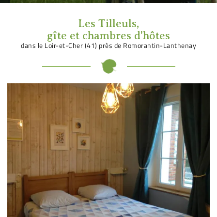
Les Tilleuls,
gîte et chambres d'hôtes
dans le Loir-et-Cher (41) près de Romorantin-Lanthenay
En cochant cette case, vous consentez à recevoir nos propositions commerciales à
l'adresse email indiqué ci-dessus. Vous pouvez vous désinscrire à tout moment en
utilisant
le formulaire de désinscription
.
Inscription