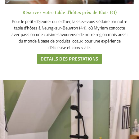
EN IMAGE
06 83 43 98 0
Réservez votre table d’hôtes près de Blois (41)
OS PRESTATIONS
Pour le petit-déjeuner ou le dîner, laissez-vous séduire par notre
table d'hôtes à Neung-sur-Beuvron (41), où Myriam concocte
RÉSERVATION
avec passion une cuisine savoureuse de notre région mais aussi
du monde à base de produits locaux, pour une expérience
délicieuse et conviviale.
BON CADEAU
Restez infor
DETAILS DES PRESTATIONS
AVIS
Inscription Newsl
ACTUALITÉS
CONTACT