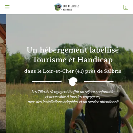


5 place Albert Prudhomme
41210 Neung-sur-Beuvron
06 83 43 98 05
Un hébergement labellisé
Tourisme et Handicap
dans le Loir-et-Cher (41) près de Salbris
Adresse email de réception
Les Tilleuls s'engagent à offrir un séjour confortable

et accessible à tous les voyageurs,
avec des installations adaptées et un service attentionné
Recopier le code ci-contre

Rafraîchir le captcha
