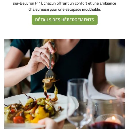
sur-Beuvron (41), chacun offrant un confort et une ambiance
chaleureuse pour une escapade inoubliable.
DÉTAILS DES HÉBERGEMENTS
ACCUEIL
HÉBERGEMENT
Une questio
TOURISME