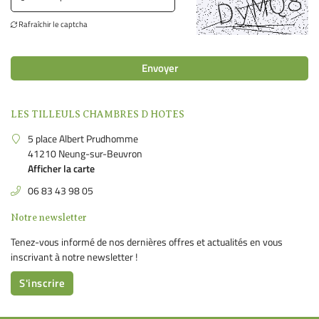
Rafraîchir le captcha
EN IMAGE

06 83 43 98 0
OS PRESTATIONS
Envoyer
RÉSERVATION
LES TILLEULS CHAMBRES D HOTES
BON CADEAU
Restez infor
5 place Albert Prudhomme
41210 Neung-sur-Beuvron
AVIS
Afficher la carte
Inscription Newsl
06 83 43 98 05
ACTUALITÉS
Notre newsletter
CONTACT
Tenez-vous informé de nos dernières offres et actualités en vous
inscrivant à notre
newsletter !
S'inscrire