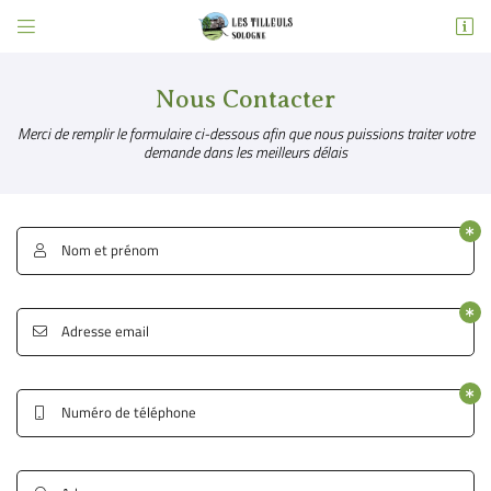


5 place Albert Prudhomme
41210 Neung-sur-Beuvron
06 83 43 98 05
Nous Contacter
Merci de remplir le formulaire ci-dessous afin que nous puissions
traiter votre
demande dans les meilleurs délais
Nom et prénom

Adresse email
Adresse email de réception


Recopier le code ci-contre

Numéro de téléphone

Rafraîchir le captcha
