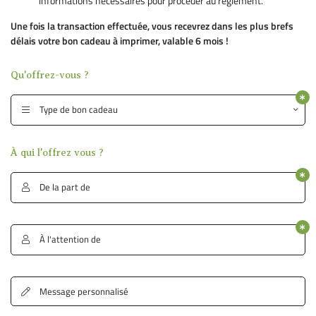
informations nécessaires pour procéder au règlement.
Une fois la transaction effectuée, vous recevrez dans les plus brefs
délais votre bon cadeau à imprimer, valable 6 mois !
En cochant cette case, vous consentez à recevoir nos propositions commerciales à
l'adresse email indiqué ci-dessus. Vous pouvez vous désinscrire à tout moment en
Qu'offrez-vous ?
utilisant
le formulaire de désinscription
.
Type de bon cadeau

Inscription
À qui l'offrez vous ?
De la part de

À l'attention de

ACCUEIL
Message personnalisé

HÉBERGEMENT