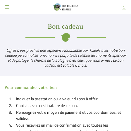


5 place Albert Prudhomme
41210 Neung-sur-Beuvron
06 83 43 98 05
Bon cadeau
Offrez à vos proches une expérience inoubliable aux Tilleuls avec notre bon
cadeau personnalisé, une manière parfaite de célébrer les moments spéciaux
et de partager le charme de la Sologne avec ceux que vous aimez ! Le bon
cadeau est valable 6 mois.
Pour commander votre bon
Adresse email de réception

Indiquez la prestation ou la valeur du bon à offrir.
Choisissez le destinataire de ce bon.
Recopier le code ci-contre

Renseignez votre moyen de paiement et vos coordonnées, et
Rafraîchir le captcha
validez.

Vous recevrez un mail de confirmation avec toutes les