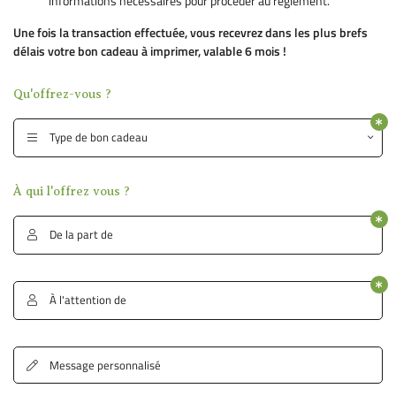
informations nécessaires pour procéder au règlement.
Une fois la transaction effectuée, vous recevrez dans les plus brefs
délais votre bon cadeau à imprimer, valable 6 mois !
En cochant cette case, vous consentez à recevoir nos propositions commerciales à
l'adresse email indiqué ci-dessus. Vous pouvez vous désinscrire à tout moment en
Qu'offrez-vous ?
utilisant
le formulaire de désinscription
.
Type de bon cadeau

Inscription
À qui l'offrez vous ?
De la part de

À l'attention de

ACCUEIL
Message personnalisé

HÉBERGEMENT