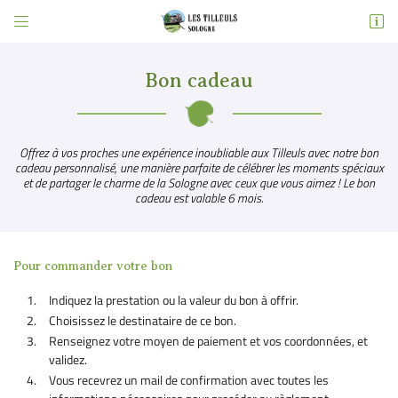


5 place Albert Prudhomme
41210 Neung-sur-Beuvron
06 83 43 98 05
Bon cadeau
Offrez à vos proches une expérience inoubliable aux Tilleuls avec notre bon
cadeau personnalisé, une manière parfaite de célébrer les moments spéciaux
et de partager le charme de la Sologne avec ceux que vous aimez ! Le bon
cadeau est valable 6 mois.
Pour commander votre bon
Adresse email de réception

Indiquez la prestation ou la valeur du bon à offrir.
Choisissez le destinataire de ce bon.
Recopier le code ci-contre

Renseignez votre moyen de paiement et vos coordonnées, et
Rafraîchir le captcha
validez.

Vous recevrez un mail de confirmation avec toutes les